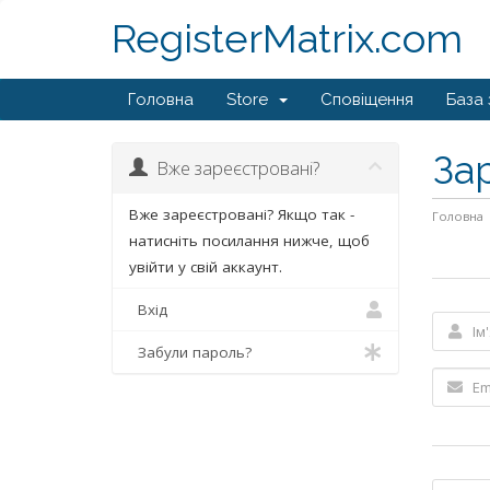
RegisterMatrix.com
Головна
Store
Сповіщення
База 
За
Вже зареєстровані?
Вже зареєстровані? Якщо так -
Головна
натисніть посилання нижче, щоб
увійти у свій аккаунт.
Вхід
Забули пароль?