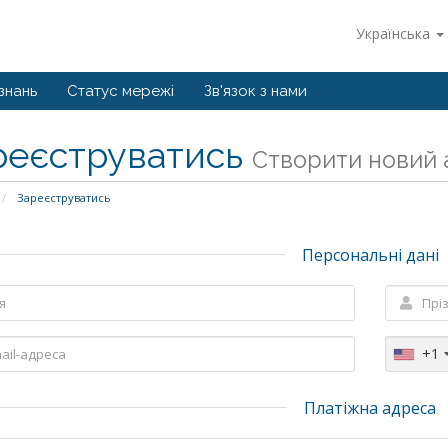
Українська
знань
Статус мережі
Зв'язок з нами
реєструватись
Створити новий а
Зареєструватись
Персональні дані
+1
Платіжна адреса