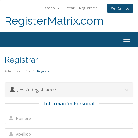
Español
Entrar
Registrarse
Ver Carrito
RegisterMatrix.com
Togg
navig
Registrar
Administración
Registrar
¿Está Registrado?:
Información Personal