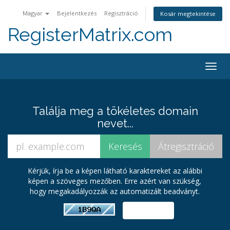
Magyar
Bejelentkezés
Regisztráció
Kosár megtekintése
RegisterMatrix.com
Togg
navig
Találja meg a tökéletes domain
nevet...
Kérjük, írja be a képen látható karaktereket az alábbi
képen a szöveges mezőben. Erre azért van szükség,
hogy megakadályozzák az automatizált beadványt.