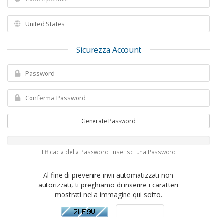
Sicurezza Account
Generate Password
Efficacia della Password: Inserisci una Password
Al fine di prevenire invii automatizzati non
autorizzati, ti preghiamo di inserire i caratteri
mostrati nella immagine qui sotto.