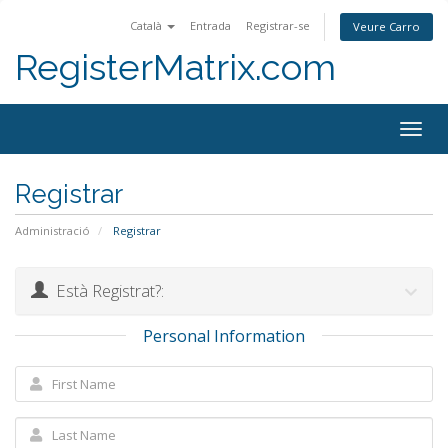
Català
Entrada
Registrar-se
Veure Carro
RegisterMatrix.com
Togg
navig
Registrar
Administració
Registrar
Està Registrat?:
Personal Information