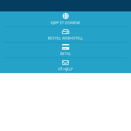
KJØP ET DOMENE
BESTILL WEBHOTELL
BETAL
FÅ HJELP