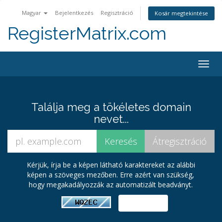
Magyar
Bejelentkezés
Regisztráció
Kosár megtekintése
RegisterMatrix.com
Togg
navig
Találja meg a tökéletes domain
nevet...
Kérjük, írja be a képen látható karaktereket az alábbi
képen a szöveges mezőben. Erre azért van szükség,
hogy megakadályozzák az automatizált beadványt.