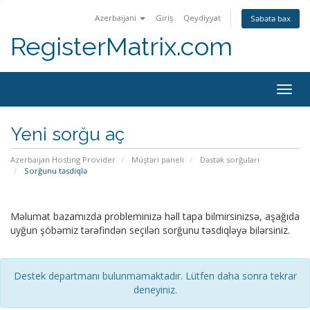
Azerbaijani
Giriş
Qeydiyyat
Səbətə bax
RegisterMatrix.com
Togg
navig
Yeni sorğu aç
Azerbaijan Hosting Provider
Müştəri paneli
Dəstək sorğuları
Sorğunu təsdiqlə
Məlumat bazamızda probleminizə həll tapa bilmirsinizsə, aşağıda
uyğun şöbəmiz tərəfindən seçilən sorğunu təsdiqləyə bilərsiniz.
Destek departmanı bulunmamaktadır. Lütfen daha sonra tekrar
deneyiniz.