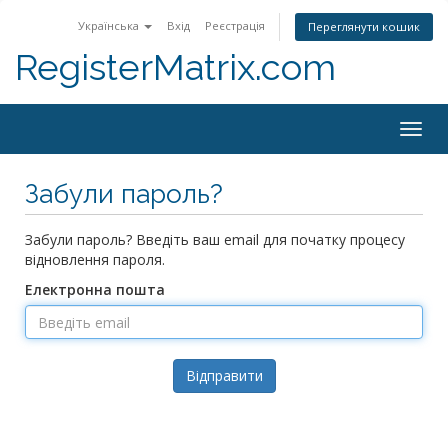
Українська
Вхід
Реєстрація
Переглянути кошик
RegisterMatrix.com
Togg
navig
Забули пароль?
Забули пароль? Введіть ваш email для початку процесу
відновлення пароля.
Електронна пошта
Відправити