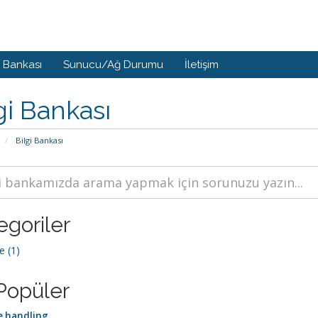
i Bankası
Sunucu/Ağ Durumu
İletişim
gi Bankası
Bilgi Bankası
egoriler
 (1)
Popüler
 handling