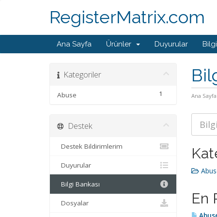
RegisterMatrix.com
Ana Sayfa
Ürünler
Duyurular
Bilg
Bil
Kategoriler
1
Abuse
Ana Sayfa
Destek
Destek Bildirimlerim
Kat
Duyurular
Abuse
Bilgi Bankası
En 
Dosyalar
Abuse