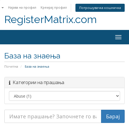
n
Најава на профил
Креирај профил
Потрошувачка кошничка
RegisterMatrix.com
Togg
navig
База на знаења
Почетна
База на знаења
Категории на прашања