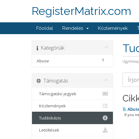
RegisterMatrix.com
Főoldal
Rendelés
Közlemények
Tu
Kategóriák
1
Abuse
Ügyfélka
Támogatás
Támogatási jegyek
Cik
Közlemények
Abuse
If you nee
Tudásbázis
Letöltések