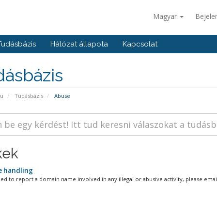
Magyar
Bejele
Tudásbázis
Hálózat állapota
Kapcsolat
dásbázis
pu
Tudásbázis
Abuse
kek
 handling
d to report a domain name involved in any illegal or abusive activity, please email