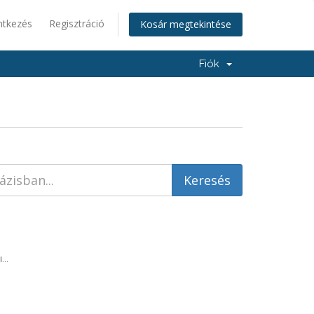
ntkezés
Regisztráció
Kosár megtekintése
Fiók
...