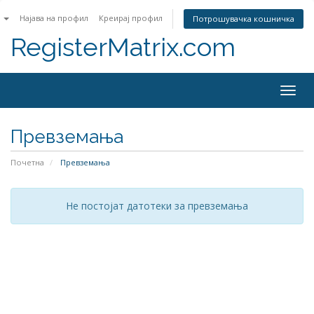
n
Најава на профил
Креирај профил
Потрошувачка кошничка
RegisterMatrix.com
Togg
navig
Превземања
Почетна
Превземања
Не постојат датотеки за превземања