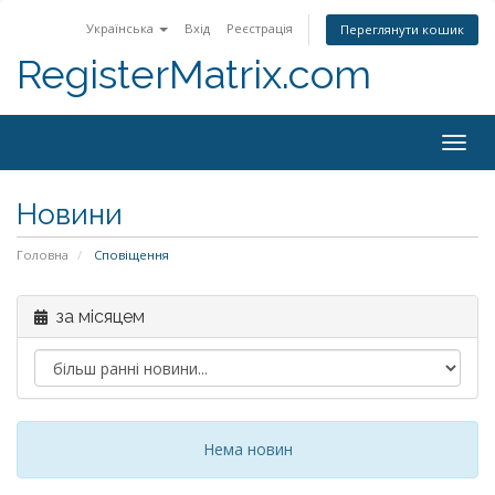
Українська
Вхід
Реєстрація
Переглянути кошик
RegisterMatrix.com
Togg
navig
Новини
Головна
Сповіщення
за місяцем
Нема новин