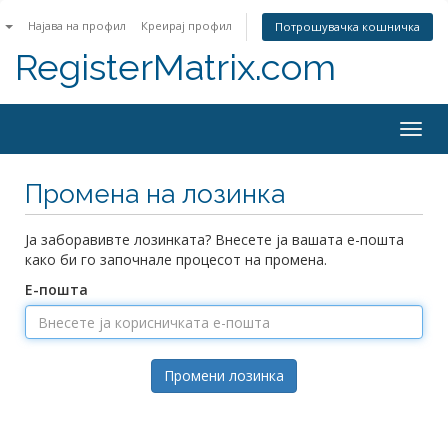
n
Најава на профил
Креирај профил
Потрошувачка кошничка
RegisterMatrix.com
Togg
navig
Промена на лозинка
Ја заборавивте лозинката? Внесете ја вашата е-пошта
како би го започнале процесот на промена.
Е-пошта
Промени лозинка