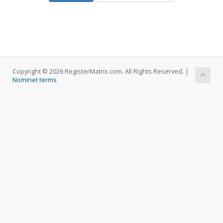
Copyright © 2026 RegisterMatrix.com. All Rights Reserved. |
Nominet terms