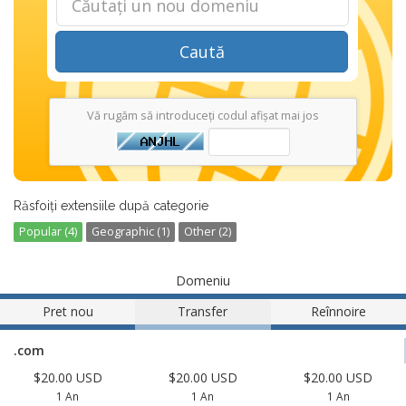
Caută
Vă rugăm să introduceți codul afișat mai jos
Răsfoiți extensiile după categorie
Popular (4)
Geographic (1)
Other (2)
Domeniu
Pret nou
Transfer
Reînnoire
.com
$20.00 USD
$20.00 USD
$20.00 USD
1 An
1 An
1 An