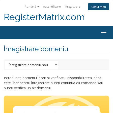
Română
Autentificare
Înregistrare
Coșul meu
RegisterMatrix.com
Togg
navig
Înregistrare domeniu
Introduceți domeniul dorit și verificați-i disponibilitatea; dacă
este liber pentru înregistrare puteți continua cu comanda sau
puteți verifica un alt domeniu.